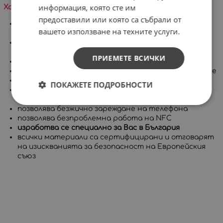
информация, която сте им
Характеристики на продукта:
предоставили или която са събрали от
много високо ниво на защита, съставен от две
вашето използване на техните услуги.
части
покрива целия корпус на телефона, включително
бутоните
ПРИЕМЕТЕ ВСИЧКИ
има повдигнат борд за защита на дисплея
приятен на допир с гланцово или матово покритие
дълготрайни и ярки цветове
ПОКАЖЕТЕ ПОДРОБНОСТИ
позволява достъп до всички портове, контроли и
сензори на устройството
позволява безжично зареждане на телефона
позволява безпроблемна работа на NFC
изработва се специално за Вас в България
всички материали са сертифицирани и отговарят
на изискванията за безопасност на Европейския
съюз