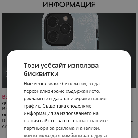
ИНФОРМАЦИЯ
Този уебсайт използва
бисквитки
Ние използваме бисквитки, за да
персонализираме съдържанието,
Важно!
На заглавната снимка е визуализиран
рекламите и да анализираме нашия
дигитален проект на дизайна върху кейс за iPhone.
трафик. Също така споделяме
Възможна е минимална разлика в цветовете и
информация за използването на
позиционирането на дизайна!
нашия сайт от ваша страна с нашите
Всеки кейс се изработва специално за Вашата поръчка
спрямо избран модел телефон.
партньори за реклама и анализи,
които може да я комбинират с друга