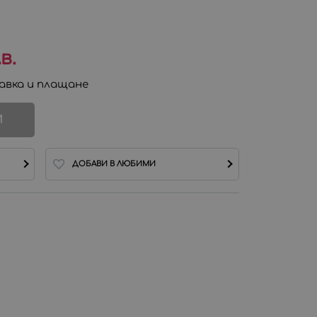
в.
авка и плащане
И
ДОБАВИ В ЛЮБИМИ