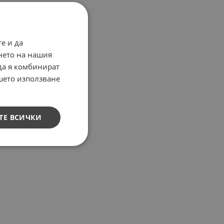
е и да
нето на нашия
 да я комбинират
ашето използване
ТЕ ВСИЧКИ