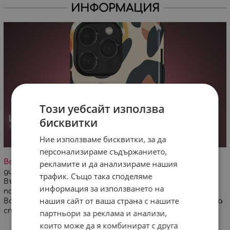
ИНФОРМАЦИЯ
Този уебсайт използва
бисквитки
Ние използваме бисквитки, за да
персонализираме съдържанието,
Важно!
На заглавната снимка е визуализиран
рекламите и да анализираме нашия
дигитален проект на дизайна върху кейс за iPhone.
трафик. Също така споделяме
Възможна е минимална разлика в цветовете и
информация за използването на
позиционирането на дизайна!
нашия сайт от ваша страна с нашите
Всеки кейс се изработва специално за Вашата поръчка
спрямо избран модел телефон.
партньори за реклама и анализи,
които може да я комбинират с друга