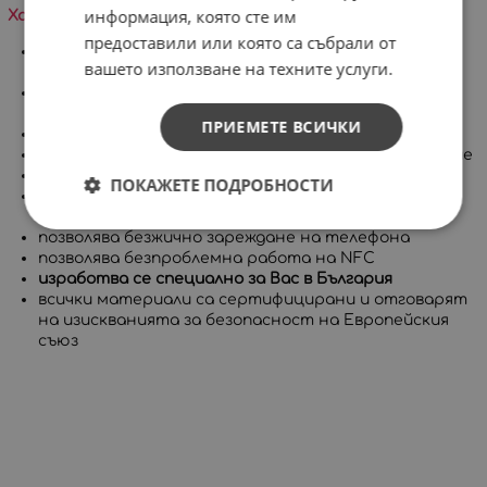
информация, която сте им
Характеристики на продукта:
предоставили или която са събрали от
много високо ниво на защита, съставен от две
вашето използване на техните услуги.
части
покрива целия корпус на телефона, включително
бутоните
ПРИЕМЕТЕ ВСИЧКИ
има повдигнат борд за защита на дисплея
приятен на допир с гланцово или матово покритие
дълготрайни и ярки цветове
ПОКАЖЕТЕ ПОДРОБНОСТИ
позволява достъп до всички портове, контроли и
сензори на устройството
позволява безжично зареждане на телефона
позволява безпроблемна работа на NFC
изработва се специално за Вас в България
всички материали са сертифицирани и отговарят
на изискванията за безопасност на Европейския
съюз