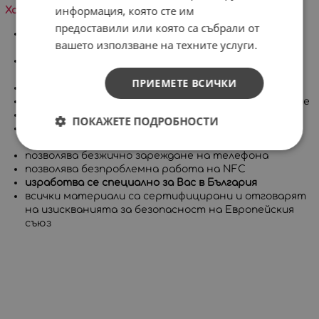
информация, която сте им
Характеристики на продукта:
предоставили или която са събрали от
много високо ниво на защита, съставен от две
вашето използване на техните услуги.
части
покрива целия корпус на телефона, включително
бутоните
ПРИЕМЕТЕ ВСИЧКИ
има повдигнат борд за защита на дисплея
приятен на допир с гланцово или матово покритие
дълготрайни и ярки цветове
ПОКАЖЕТЕ ПОДРОБНОСТИ
позволява достъп до всички портове, контроли и
сензори на устройството
позволява безжично зареждане на телефона
позволява безпроблемна работа на NFC
изработва се специално за Вас в България
всички материали са сертифицирани и отговарят
на изискванията за безопасност на Европейския
съюз