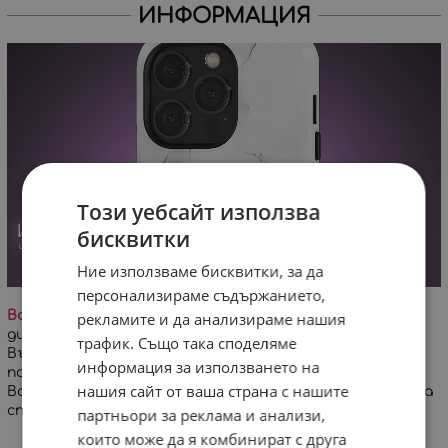
ИНФОРМАЦИЯ
Този уебсайт използва
бисквитки
Ние използваме бисквитки, за да
персонализираме съдържанието,
Важно!
На заглавната снимка е визуализиран
рекламите и да анализираме нашия
дигитален проект на дизайна върху кейс за iPhone.
трафик. Също така споделяме
Възможна е минимална разлика в цветовете и
информация за използването на
позиционирането на дизайна!
нашия сайт от ваша страна с нашите
Всеки кейс се изработва специално за Вашата поръчка
спрямо избран модел телефон.
партньори за реклама и анализи,
които може да я комбинират с друга