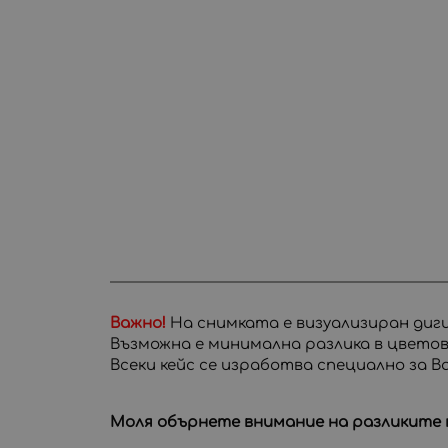
Важно!
На снимката е визуализиран дигит
Възможна е минимална разлика в цвето
Всеки кейс се изработва специално за 
Моля обърнете внимание на разликите м