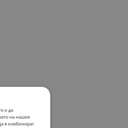
е и да
нето на нашия
 да я комбинират