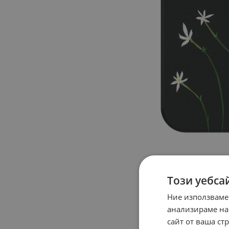
Този уебса
Ние използваме
анализираме на
сайт от ваша ст