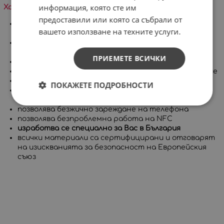
информация, която сте им
Характеристики на продукта:
предоставили или която са събрали от
много високо ниво на защита, съставен от две
вашето използване на техните услуги.
части
покрива целия корпус на телефона, включително
бутоните
ПРИЕМЕТЕ ВСИЧКИ
има повдигнат борд за защита на дисплея
приятен на допир с гланцово или матово покритие
дълготрайни и ярки цветове
ПОКАЖЕТЕ ПОДРОБНОСТИ
позволява достъп до всички портове, контроли и
сензори на устройството
позволява безжично зареждане на телефона
позволява безпроблемна работа на NFC
изработва се специално за Вас в България
всички материали са сертифицирани и отговарят
на изискванията за безопасност на Европейския
съюз