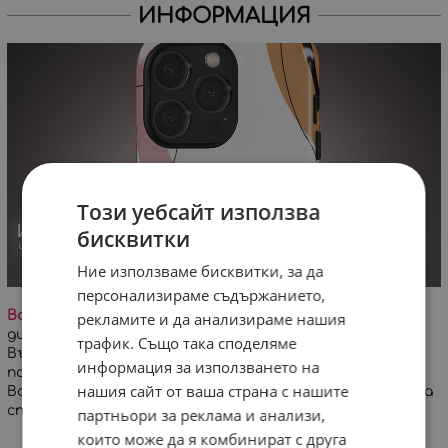
ИНФОРМАЦИЯ
Този уебсайт използва
бисквитки
Ние използваме бисквитки, за да
персонализираме съдържанието,
Важно!
На заглавната снимка е визуализиран
рекламите и да анализираме нашия
дигитален проект на дизайна върху кейс за iPhone.
трафик. Също така споделяме
Възможна е минимална разлика в цветовете и
информация за използването на
позиционирането на дизайна!
нашия сайт от ваша страна с нашите
Всеки кейс се изработва специално за Вашата поръчка
спрямо избран модел телефон.
партньори за реклама и анализи,
които може да я комбинират с друга