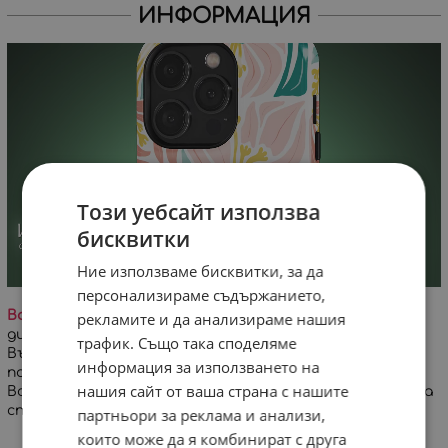
ИНФОРМАЦИЯ
Този уебсайт използва
бисквитки
Ние използваме бисквитки, за да
персонализираме съдържанието,
Важно!
На заглавната снимка е визуализиран
рекламите и да анализираме нашия
дигитален проект на дизайна върху кейс за iPhone.
трафик. Също така споделяме
Възможна е минимална разлика в цветовете и
информация за използването на
позиционирането на дизайна!
нашия сайт от ваша страна с нашите
Всеки кейс се изработва специално за Вашата поръчка
спрямо избран модел телефон.
партньори за реклама и анализи,
които може да я комбинират с друга