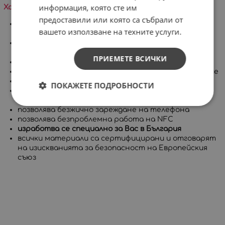
информация, която сте им
Характеристики на продукта:
предоставили или която са събрали от
много високо ниво на защита, съставен от две
вашето използване на техните услуги.
части
покрива целия корпус на телефона, включително
бутоните
ПРИЕМЕТЕ ВСИЧКИ
има повдигнат борд за защита на дисплея
приятен на допир с гланцово или матово покритие
дълготрайни и ярки цветове
ПОКАЖЕТЕ ПОДРОБНОСТИ
позволява достъп до всички портове, контроли и
сензори на устройството
позволява безжично зареждане на телефона
позволява безпроблемна работа на NFC
изработва се специално за Вас в България
всички материали са сертифицирани и отговарят
на изискванията за безопасност на Европейския
съюз