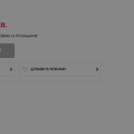
в.
авка и плащане
И
ДОБАВИ В ЛЮБИМИ