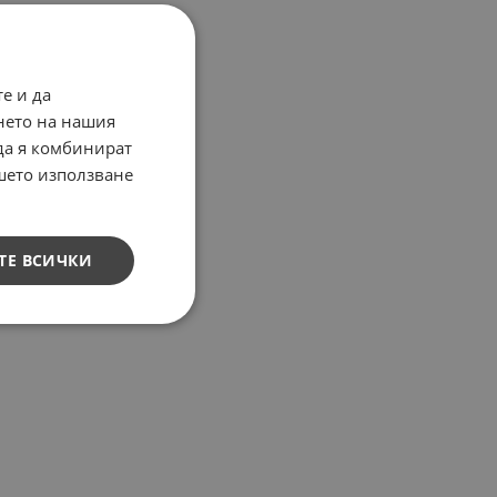
е и да
нето на нашия
 да я комбинират
ашето използване
ТЕ ВСИЧКИ