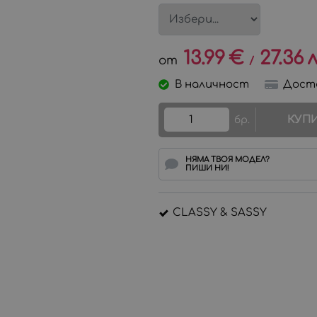
13.99
€
27.36
л
/
В наличност
Дост
КУП
бр.
НЯМА ТВОЯ МОДЕЛ?
ПИШИ НИ!
CLASSY & SASSY