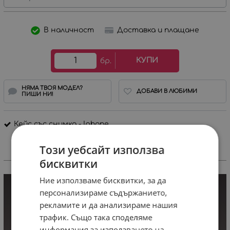
В наличност
Доставка и плащане
КУПИ
бр.
НЯМА ТВОЯ МОДЕЛ?
ДОБАВИ В ЛЮБИМИ
ПИШИ НИ!
Кейс със снимка - Iphone
Този уебсайт използва
ИНФОРМАЦИЯ
бисквитки
Ние използваме бисквитки, за да
персонализираме съдържанието,
рекламите и да анализираме нашия
трафик. Също така споделяме
информация за използването на