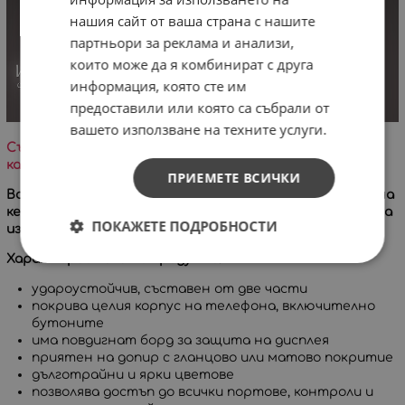
нашия сайт от ваша страна с нашите
партньори за реклама и анализи,
които може да я комбинират с друга
информация, която сте им
предоставили или която са събрали от
вашето използване на техните услуги.
Съвет : Избирайте снимки с ярки цветове и добро
качество
ПРИЕМЕТЕ ВСИЧКИ
Всяко изображение се обработва спрямо размерите на
кейса и отворите за сензори и камери, така че да няма
ПОКАЖЕТЕ ПОДРОБНОСТИ
изрязани лица, текстове и други основни елементи.
Характеристики на продукта:
удароустойчив, съставен от две части
покрива целия корпус на телефона, включително
бутоните
има повдигнат борд за защита на дисплея
приятен на допир с гланцово или матово покритие
дълготрайни и ярки цветове
позволява достъп до всички портове, контроли и