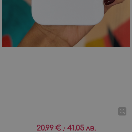
20.99
€
41.05
лв.
/