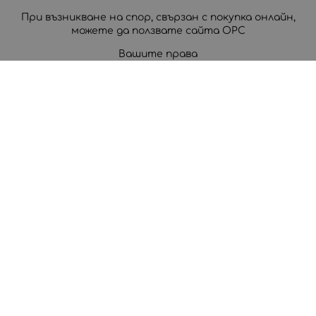
При възникване на спор, свързан с покупка онлайн,
можете да ползвате сайта ОРС
Вашите права
За нас
Корпоративни клиенти
Карта на сайта
Контакти
Контакти
0888 809 550
пон.-пет. 10:00-18:30 ч.
office:at:case4you.bg
Методи на плащане