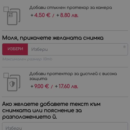
Добави стъклен протекор за камера
4.50
€
8.80
лв.
/
Моля, прикачете желаната снимка
ИЗБЕРИ
Избери
Максимален размер 10mb
Добави протектор за дисплей с висока
защита
9.00
€
17.60
лв.
/
Ако желаете добавете текст към
снимката или пояснение за
разположението й.
Избери