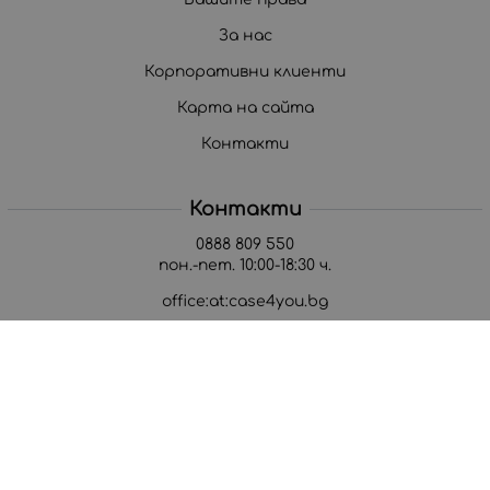
За нас
Корпоративни клиенти
Карта на сайта
Контакти
Контакти
0888 809 550
пон.-пет. 10:00-18:30 ч.
office:at:case4you.bg
Методи на плащане