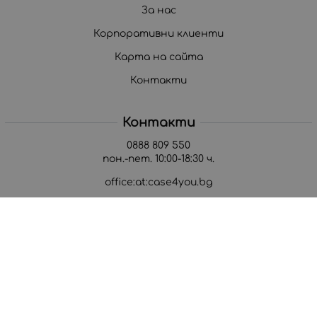
За нас
Корпоративни клиенти
Карта на сайта
Контакти
Контакти
0888 809 550
пон.-пет. 10:00-18:30 ч.
office:at:case4you.bg
Методи на плащане
Следвайте ни