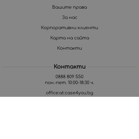
Вашите права
За нас
Корпоративни клиенти
Карта на сайта
Контакти
Контакти
0888 809 550
пон.-пет. 10:00-18:30 ч.
office:at:case4you.bg
Методи на плащане