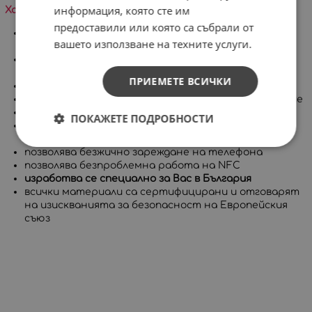
информация, която сте им
Характеристики на продукта:
предоставили или която са събрали от
много високо ниво на защита, съставен от две
вашето използване на техните услуги.
части
покрива целия корпус на телефона, включително
бутоните
ПРИЕМЕТЕ ВСИЧКИ
има повдигнат борд за защита на дисплея
приятен на допир с гланцово или матово покритие
дълготрайни и ярки цветове
ПОКАЖЕТЕ ПОДРОБНОСТИ
позволява достъп до всички портове, контроли и
сензори на устройството
позволява безжично зареждане на телефона
позволява безпроблемна работа на NFC
изработва се специално за Вас в България
всички материали са сертифицирани и отговарят
на изискванията за безопасност на Европейския
съюз