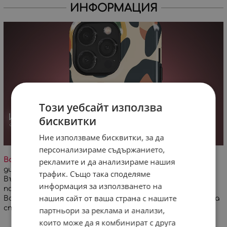
ИНФОРМАЦИЯ
Този уебсайт използва
бисквитки
Ние използваме бисквитки, за да
персонализираме съдържанието,
Важно!
На заглавната снимка е визуализиран
рекламите и да анализираме нашия
дигитален проект на дизайна върху кейс за iPhone.
трафик. Също така споделяме
Възможна е минимална разлика в цветовете и
информация за използването на
позиционирането на дизайна!
нашия сайт от ваша страна с нашите
Всеки кейс се изработва специално за Вашата поръчка
спрямо избран модел телефон.
партньори за реклама и анализи,
които може да я комбинират с друга