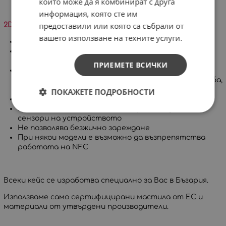
които може да я комбинират с друга
информация, която сте им
предоставили или която са събрали от
2D силиконов кейс:
вашето използване на техните услуги.
Високо ниво на защита
Покрива целия корпус на телефона и го предпазва
от удар и нараняване
ПРИЕМЕТЕ ВСИЧКИ
Съставен е от силиконова част, която обхваща
целия корпус на телефона и метална част на гърба,
на която се поставя дизайна.
ПОКАЖЕТЕ ПОДРОБНОСТИ
Изработва се с гланцово покритие
Позволява достъп до всички портове, бутони и
сензори на устройството
Не позволява безжично зареждане
При някои модели е възможно да възпрепятства
работата на NFC
Всеки кейс се изработва специално за Вас в Бъгария.
Използваме само сертифицирани мастила от ЕС и
материали от утвърдени производители.