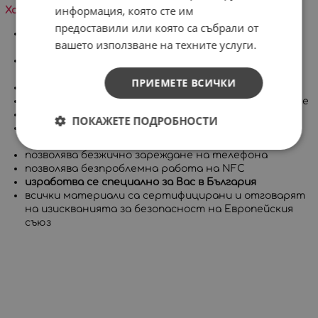
информация, която сте им
Характеристики на продукта:
предоставили или която са събрали от
много високо ниво на защита, съставен от две
вашето използване на техните услуги.
части
покрива целия корпус на телефона, включително
бутоните
ПРИЕМЕТЕ ВСИЧКИ
има повдигнат борд за защита на дисплея
приятен на допир с гланцово или матово покритие
дълготрайни и ярки цветове
ПОКАЖЕТЕ ПОДРОБНОСТИ
позволява достъп до всички портове, контроли и
сензори на устройството
позволява безжично зареждане на телефона
позволява безпроблемна работа на NFC
изработва се специално за Вас в България
всички материали са сертифицирани и отговарят
на изискванията за безопасност на Европейския
съюз