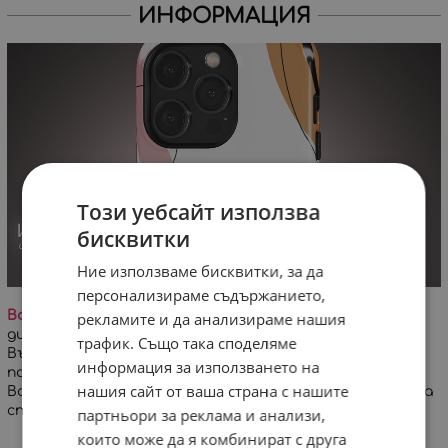
ИНФОРМАЦИЯ
Този уебсайт използва
бисквитки
Ние използваме бисквитки, за да
персонализираме съдържанието,
Важно!
На заглавната снимка е визуализиран
рекламите и да анализираме нашия
дигитален проект на дизайна върху кейс за iPhone.
трафик. Също така споделяме
Възможна е минимална разлика в цветовете и
информация за използването на
позиционирането на дизайна!
нашия сайт от ваша страна с нашите
Всеки кейс се изработва специално за Вашата поръчка
спрямо избран модел телефон.
партньори за реклама и анализи,
които може да я комбинират с друга