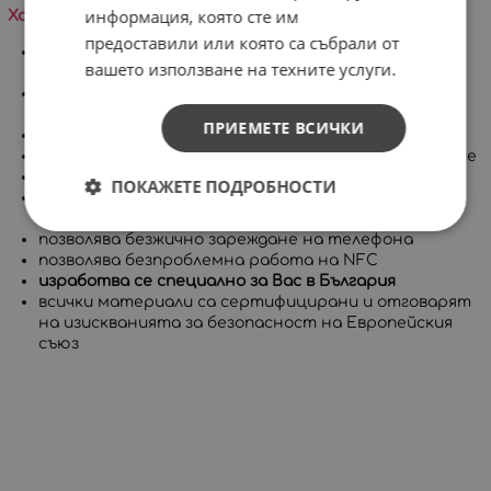
информация, която сте им
Характеристики на продукта:
предоставили или която са събрали от
много високо ниво на защита, съставен от две
вашето използване на техните услуги.
части
покрива целия корпус на телефона, включително
бутоните
ПРИЕМЕТЕ ВСИЧКИ
има повдигнат борд за защита на дисплея
приятен на допир с гланцово или матово покритие
дълготрайни и ярки цветове
ПОКАЖЕТЕ ПОДРОБНОСТИ
позволява достъп до всички портове, контроли и
сензори на устройството
позволява безжично зареждане на телефона
позволява безпроблемна работа на NFC
изработва се специално за Вас в България
всички материали са сертифицирани и отговарят
на изискванията за безопасност на Европейския
съюз