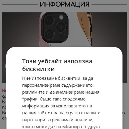
ИНФОРМАЦИЯ
Този уебсайт използва
бисквитки
Ние използваме бисквитки, за да
персонализираме съдържанието,
Важно!
На заглавната снимка е визуализиран
рекламите и да анализираме нашия
дигитален проект на дизайна върху кейс за iPhone.
трафик. Също така споделяме
Възможна е минимална разлика в цветовете и
информация за използването на
позиционирането на дизайна!
нашия сайт от ваша страна с нашите
Всеки кейс се изработва специално за Вашата поръчка
спрямо избран модел телефон.
партньори за реклама и анализи,
които може да я комбинират с друга