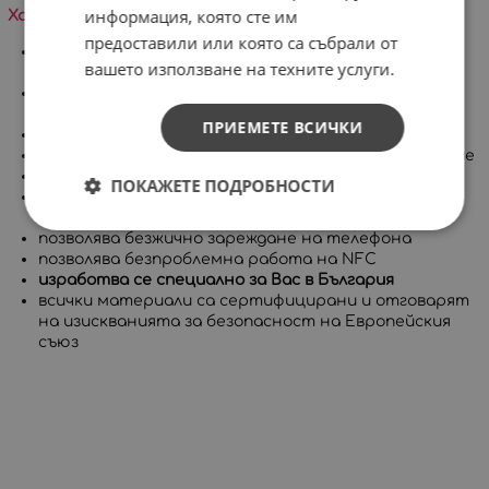
информация, която сте им
Характеристики на продукта:
предоставили или която са събрали от
много високо ниво на защита, съставен от две
вашето използване на техните услуги.
части
покрива целия корпус на телефона, включително
бутоните
ПРИЕМЕТЕ ВСИЧКИ
има повдигнат борд за защита на дисплея
приятен на допир с гланцово или матово покритие
дълготрайни и ярки цветове
ПОКАЖЕТЕ ПОДРОБНОСТИ
позволява достъп до всички портове, контроли и
сензори на устройството
позволява безжично зареждане на телефона
позволява безпроблемна работа на NFC
изработва се специално за Вас в България
всички материали са сертифицирани и отговарят
на изискванията за безопасност на Европейския
съюз