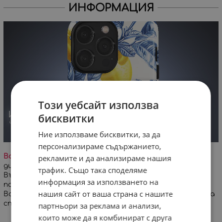
ИНФОРМАЦИЯ
Този уебсайт използва
бисквитки
Ние използваме бисквитки, за да
персонализираме съдържанието,
Важно!
На заглавната снимка е визуализиран
рекламите и да анализираме нашия
дигитален проект на дизайна върху кейс за iPhone.
трафик. Също така споделяме
Възможна е минимална разлика в цветовете и
информация за използването на
позиционирането на дизайна!
нашия сайт от ваша страна с нашите
Всеки кейс се изработва специално за Вашата поръчка
спрямо избран модел телефон.
партньори за реклама и анализи,
които може да я комбинират с друга